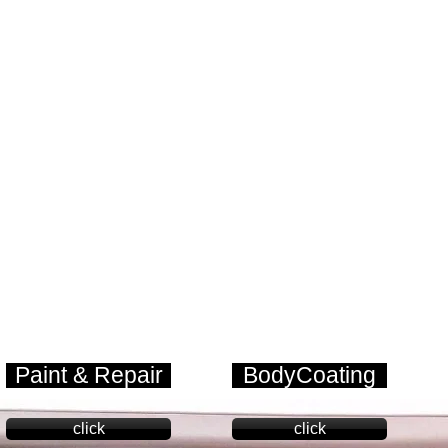
Paint & Repair
BodyCoating
click
click