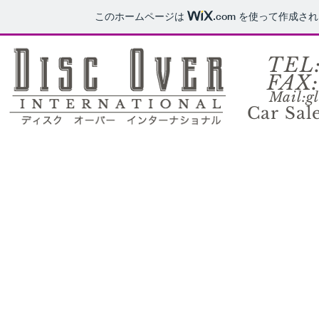
このホームページは
.com
を使って作成され
TEL:0
FAX:0
Mail:
g
Car Sal